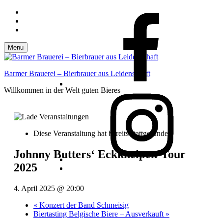
Skip
FB
FB
to
Skip
main
to
Skip
navigation
main
to
content
footer
Menu
Barmer Brauerei – Bierbrauer aus Leidenschaft
Willkommen in der Welt guten Bieres
Insta
Insta
Diese Veranstaltung hat bereits stattgefunden.
Johnny Butters‘ Eckkneipen-Tour
2025
B
B
t
t
t
t
4. April 2025 @ 20:00
↑
↑
«
Konzert der Band Schmeisig
Biertasting Belgische Biere – Ausverkauft
»