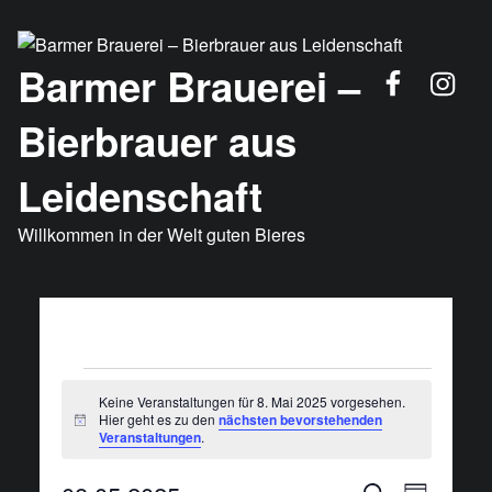
FB
Insta
Barmer Brauerei –
Bierbrauer aus
Leidenschaft
Willkommen in der Welt guten Bieres
Veranstaltungen für 8. Mai 2025
Keine Veranstaltungen für 8. Mai 2025 vorgesehen.
Hier geht es zu den
nächsten bevorstehenden
Hinweis
Veranstaltungen
.
V