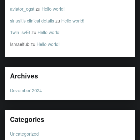
a
aviator_ogst
zu
Hello world!
v
sinusitis clinical details
zu
Hello world!
i
g
1win_svEt
zu
Hello world!
a
Ismaelfub
zu
Hello world!
t
i
o
n
Archives
Dezember 2024
Categories
Uncategorized