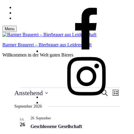
Skip
FB
FB
to
Skip
main
to
Skip
navigation
main
to
content
footer
Menu
Barmer Brauerei – Bierbrauer aus Leidenschaft
Willkommen in der Welt guten Bieres
Insta
Insta
Veranstaltungen
Veranstaltu
Veranst
Anstehend
Suche
Liste
Ansicht
Suche
Datum
B
B
Navigat
wählen.
September 2026
und
t
t
t
t
Ansichten,
↑
↑
26. September
SA.
Navigation
26
Geschlossene Gesellschaft